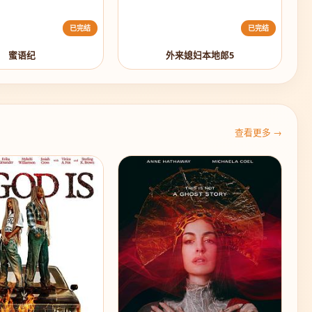
已完结
已完结
蜜语纪
外来媳妇本地郎5
查看更多 →