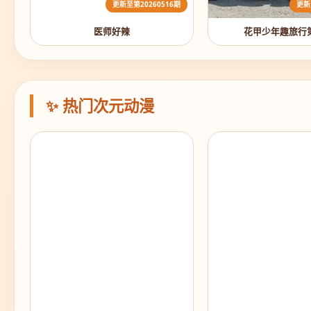
更新至第20260516期
更新
医师好辣
花甲少年趣旅行
✨ 热门次元动漫