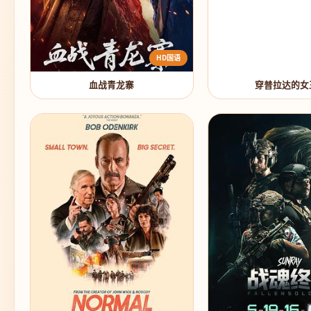
HD国语
血战青龙寨
穿普拉达的女