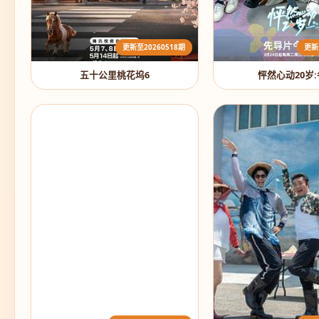
更新至20260518期
更新
五十公里桃花坞6
怦然心动20岁