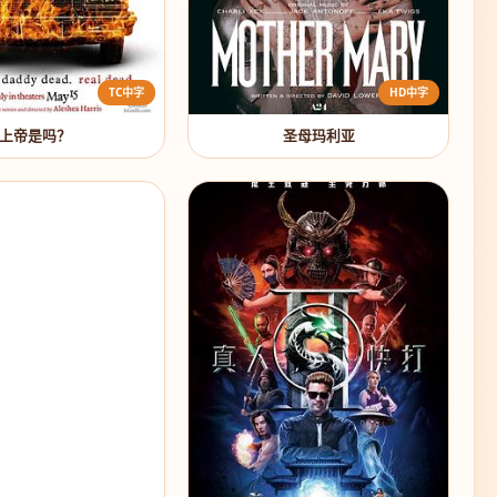
TC中字
HD中字
上帝是吗？
圣母玛利亚