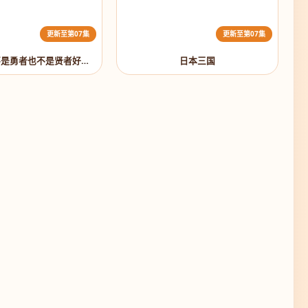
更新至第07集
更新至第07集
最强的职业不是勇者也不是贤者好像是鉴定士(伪)的样子?
日本三国