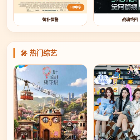
HD中字
替补悍警
战魂终回
🎤 热门综艺