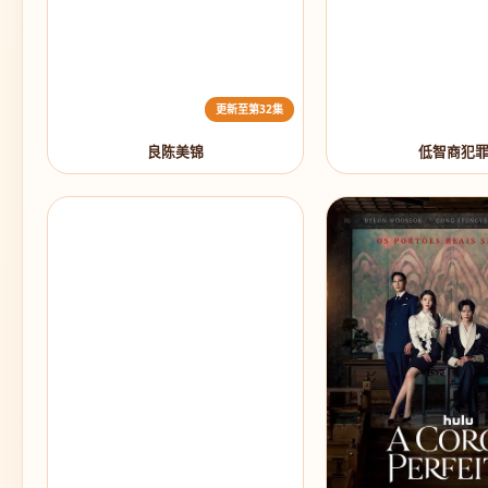
更新至第32集
良陈美锦
低智商犯