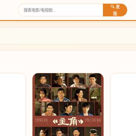
🔍 发
现